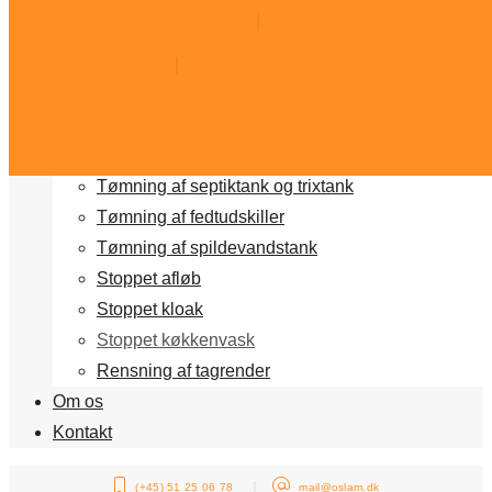
Rosilde Højgaards eftf.
Forside
Vi tilbyder
mail@oslam.dk
Kogsbøllevej 66D,
Slamsugning og rørspuling
5871 Frørup
Akut brug for slamsuger
Tv inspektion af kloak
Tømning af septiktank og trixtank
Tømning af fedtudskiller
Tømning af spildevandstank
Stoppet afløb
Stoppet kloak
Stoppet køkkenvask
Rensning af tagrender
Om os
Kontakt
(+45) 51 25 06 78
mail@oslam.dk