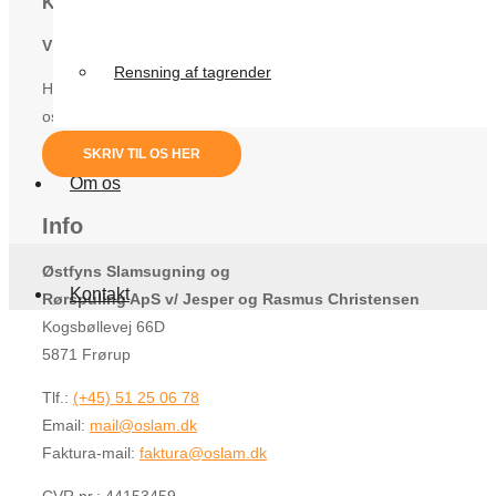
Kontakt
Vil du i kontakt med os?
Rensning af tagrender
Har du spørgsmål eller kommentarer, ring eller skriv da til
os, og vi vil vende tilbage til dig hurtigst muligt.
SKRIV TIL OS HER
Om os
Info
Østfyns Slamsugning og
Kontakt
Rørspuling ApS v/ Jesper og Rasmus Christensen
Kogsbøllevej 66D
5871 Frørup
Tlf.:
(+45) 51 25 06 78
Email:
mail@oslam.dk
Faktura-mail:
faktura@oslam.dk