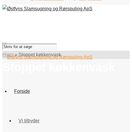
Hjem
»
Stoppet køkkenvask
Stoppet køkkenvask
Forside
Vi tilbyder