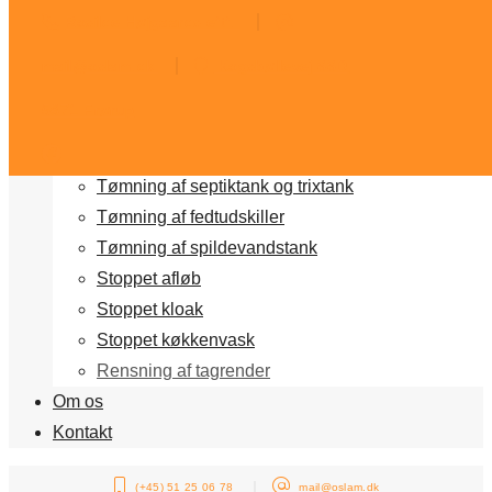
Rosilde Højgaards eftf.
Forside
Vi tilbyder
mail@oslam.dk
Kogsbøllevej 66D,
Slamsugning og rørspuling
5871 Frørup
Akut brug for slamsuger
Tv inspektion af kloak
Tømning af septiktank og trixtank
Tømning af fedtudskiller
Tømning af spildevandstank
Stoppet afløb
Stoppet kloak
Stoppet køkkenvask
Rensning af tagrender
Om os
Kontakt
(+45) 51 25 06 78
mail@oslam.dk