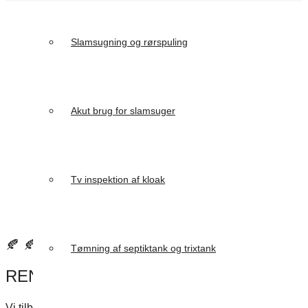
Slamsugning og rørspuling
Akut brug for slamsuger
Tv inspektion af kloak
🍂 🍂Er du vinterklar. 🍂 🍂
Tømning af septiktank og trixtank
RENSNING AF TAGRENDER
Vi tilbyder i Østfyns Slamsugning & Rørspuling ApS