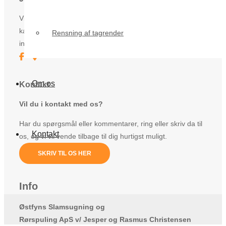
Vi udfører både store og små slamsugningsopgaver, og
kan derfor hjælpe både privatpersoner og offentlige
Rensning af tagrender
institutioner m.m.
Om os
Kontakt
Vil du i kontakt med os?
Har du spørgsmål eller kommentarer, ring eller skriv da til
Kontakt
os, og vi vil vende tilbage til dig hurtigst muligt.
SKRIV TIL OS HER
Info
Østfyns Slamsugning og
Rørspuling ApS v/ Jesper og Rasmus Christensen