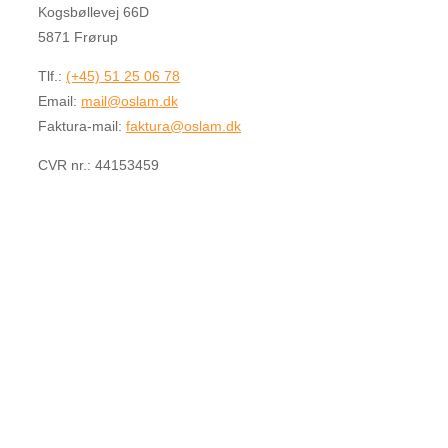
Kogsbøllevej 66D
5871 Frørup
Tlf.:
(+45) 51 25 06 78
Email:
mail@oslam.dk
Faktura-mail:
faktura@oslam.dk
CVR nr.: 44153459